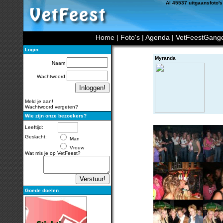
Al 45537 uitgaansfoto's
Home
|
Foto's
|
Agenda
|
VetFeestGang
Login
Myranda
Naam
Wachtwoord
Meld je aan!
Wachtwoord vergeten?
Wie zijn onze bezoekers?
Leeftijd:
Geslacht:
Man
Vrouw
Wat mis je op VetFeest?
Goede doelen