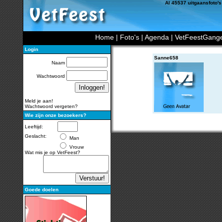
Al 45537 uitgaansfoto's
Home
|
Foto's
|
Agenda
|
VetFeestGang
Login
Sanne658
Naam
Wachtwoord
Meld je aan!
Wachtwoord vergeten?
Wie zijn onze bezoekers?
Leeftijd:
Geslacht:
Man
Vrouw
Wat mis je op VetFeest?
Goede doelen