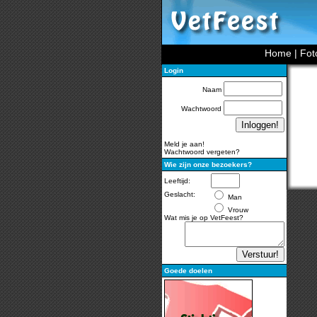
Home
|
Fot
Login
Naam
Wachtwoord
Meld je aan!
Wachtwoord vergeten?
Wie zijn onze bezoekers?
Leeftijd:
Geslacht:
Man
Vrouw
Wat mis je op VetFeest?
Goede doelen