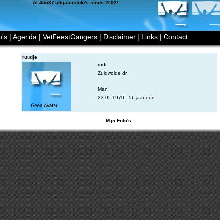
Al 45537 uitgaansfoto's sinds 2002!
o's
|
Agenda
|
VetFeestGangers
|
Disclaimer
|
Links
|
Contact
ruudje
rudi
Zuidwolde dr
Man
23-02-1970 - 56 jaar oud
Mijn Foto's: