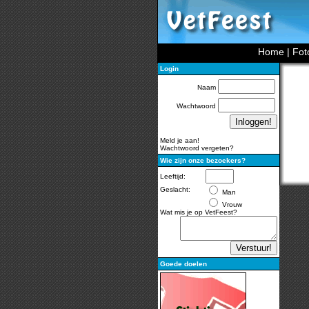
Home
|
Fot
Login
Naam
Wachtwoord
Meld je aan!
Wachtwoord vergeten?
Wie zijn onze bezoekers?
Leeftijd:
Geslacht:
Man
Vrouw
Wat mis je op VetFeest?
Goede doelen