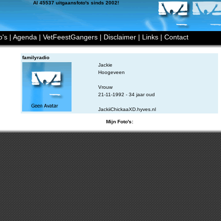
Al 45537 uitgaansfoto's sinds 2002!
o's
|
Agenda
|
VetFeestGangers
|
Disclaimer
|
Links
|
Contact
familyradio
Jackie
Hoogeveen
Vrouw
21-11-1992 - 34 jaar oud
JackiiChickaaXD.hyves.nl
Mijn Foto's: