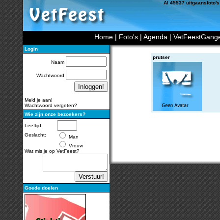
Al 45537 uitgaansfoto's
Home
|
Foto's
|
Agenda
|
VetFeestGang
Login
prutser
Naam
Wachtwoord
Meld je aan!
Wachtwoord vergeten?
Wie zijn onze bezoekers?
Leeftijd:
Geslacht:
Man
Vrouw
Wat mis je op VetFeest?
Goede doelen