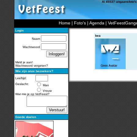
Al 45537 uitgaansfoto's
Home
|
Foto's
|
Agenda
|
VetFeestGang
Login
bea
Naam
Wachtwoord
Meld je aan!
Wachtwoord vergeten?
Wie zijn onze bezoekers?
Leeftijd:
Geslacht:
Man
Vrouw
Wat mis je op VetFeest?
Goede doelen