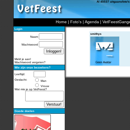
Al 45537 uitgaansfoto's
Home
|
Foto's
|
Agenda
|
VetFeestGang
Login
smithys
Naam
Wachtwoord
Meld je aan!
Wachtwoord vergeten?
Wie zijn onze bezoekers?
Leeftijd:
Geslacht:
Man
Vrouw
Wat mis je op VetFeest?
Goede doelen