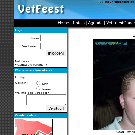
Al 45537 uitgaansfoto's
Home
|
Foto's
|
Agenda
|
VetFeestGang
Login
,
T
Naam
Wachtwoord
Meld je aan!
Wachtwoord vergeten?
Wie zijn onze bezoekers?
Leeftijd:
Geslacht:
Man
Vrouw
Wat mis je op VetFeest?
Goede doelen
Klaag!
-
maak