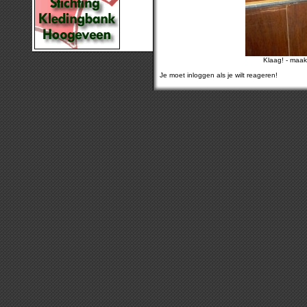
Klaag!
-
maak
Je moet inloggen als je wilt reageren!