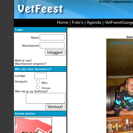
Al 45537 uitgaansfoto's
Home
|
Foto's
|
Agenda
|
VetFeestGang
Login
Swin
Naam
Wachtwoord
Meld je aan!
Wachtwoord vergeten?
Wie zijn onze bezoekers?
Leeftijd:
Geslacht:
Man
Vrouw
Wat mis je op VetFeest?
Goede doelen