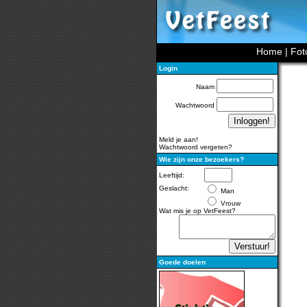
Home
|
Fot
Login
Naam
Wachtwoord
Meld je aan!
Wachtwoord vergeten?
Wie zijn onze bezoekers?
Leeftijd:
Geslacht:
Man
Vrouw
Wat mis je op VetFeest?
Goede doelen