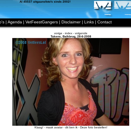
Al 45537 uitgaansfoto's sinds 2002!
o's
|
Agenda
|
VetFeestGangers
|
Disclaimer
|
Links
|
Contact
vorige
-
index
-
volgende
Takens
,
Balkbrug
,
28-6-2008
Klaag!
-
maak avatar
-
dit ben ik
-
Deze foto bestellen!