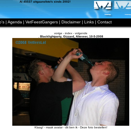
Al 45537 uitgaansfoto's sinds 2002!
o's
|
Agenda
|
VetFeestGangers
|
Disclaimer
|
Links
|
Contact
vorige
-
index
-
volgende
,
Blacklightparty, Gizzard
,
Alteveer
,
10-5-2008
Klaag!
-
maak avatar
-
dit ben ik
-
Deze foto bestellen!