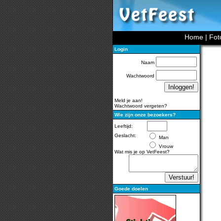
Home
|
Fot
Login
Naam
Wachtwoord
Meld je aan!
Wachtwoord vergeten?
Wie zijn onze bezoekers?
Leeftijd:
Geslacht:
Man
Vrouw
Wat mis je op VetFeest?
Goede doelen