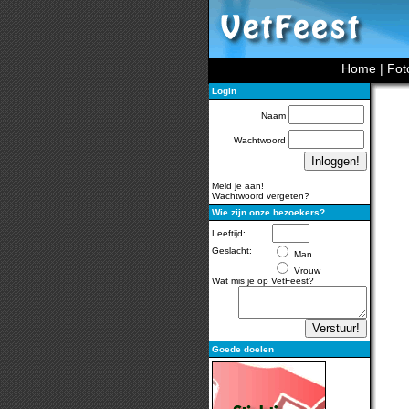
Home
|
Fot
Login
Naam
Wachtwoord
Meld je aan!
Wachtwoord vergeten?
Wie zijn onze bezoekers?
Leeftijd:
Geslacht:
Man
Vrouw
Wat mis je op VetFeest?
Goede doelen