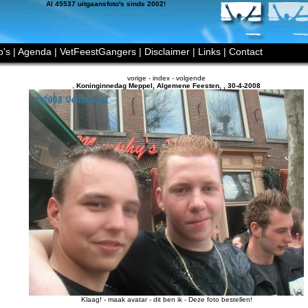
Al 45537 uitgaansfoto's sinds 2002!
o's
|
Agenda
|
VetFeestGangers
|
Disclaimer
|
Links
|
Contact
vorige
-
index
-
volgende
,
Koninginnedag Meppel, Algemene Feesten
,
,
30-4-2008
Klaag!
-
maak avatar
-
dit ben ik
-
Deze foto bestellen!