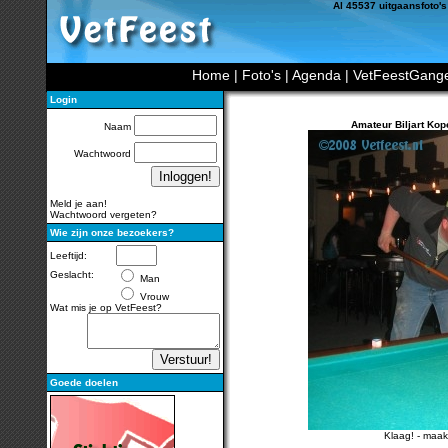
Al 45537 uitgaansfoto's
Home
|
Foto's
|
Agenda
|
VetFeestGang
Login
Amateur Biljart Ko
Naam
Wachtwoord
Meld je aan!
Wachtwoord vergeten?
Wie zijn onze bezoekers?
Leeftijd:
Geslacht:
Man
Vrouw
Wat mis je op VetFeest?
Goede doelen
Klaag!
-
maak