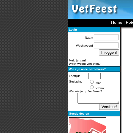
Home
|
Fot
Login
Naam
Wachtwoord
Meld je aan!
Wachtwoord vergeten?
Wie zijn onze bezoekers?
Leeftijd:
Geslacht:
Man
Vrouw
Wat mis je op VetFeest?
Goede doelen