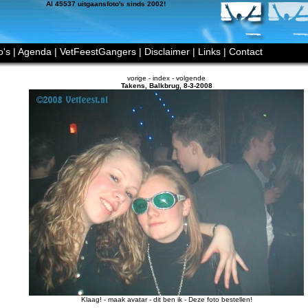
Al 45537 uitgaansfoto's sinds 2002!
o's
|
Agenda
|
VetFeestGangers
|
Disclaimer
|
Links
|
Contact
vorige
-
index
-
volgende
Takens
,
Balkbrug
,
8-3-2008
Klaag!
-
maak avatar
-
dit ben ik
-
Deze foto bestellen!