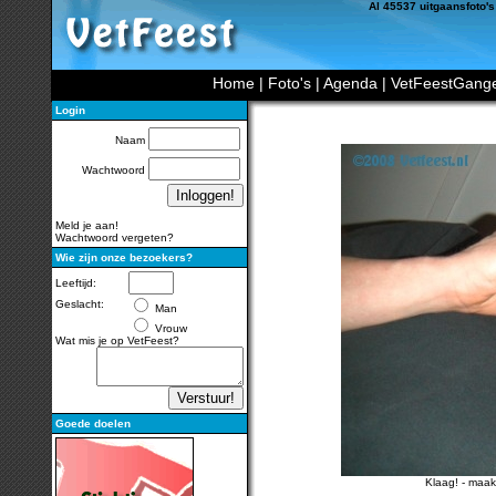
Al 45537 uitgaansfoto's
Home
|
Foto's
|
Agenda
|
VetFeestGang
Login
Naam
Wachtwoord
Meld je aan!
Wachtwoord vergeten?
Wie zijn onze bezoekers?
Leeftijd:
Geslacht:
Man
Vrouw
Wat mis je op VetFeest?
Goede doelen
Klaag!
-
maak