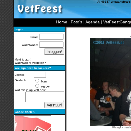
Al 45537 uitgaansfoto's
Home
|
Foto's
|
Agenda
|
VetFeestGang
Login
,
Naam
Wachtwoord
Meld je aan!
Wachtwoord vergeten?
Wie zijn onze bezoekers?
Leeftijd:
Geslacht:
Man
Vrouw
Wat mis je op VetFeest?
Goede doelen
Klaag!
-
maak