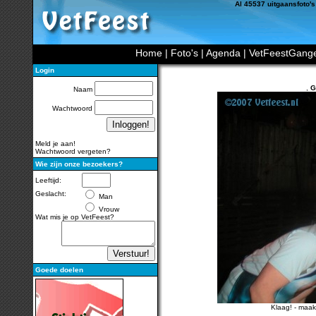
Al 45537 uitgaansfoto's
Home
|
Foto's
|
Agenda
|
VetFeestGang
Login
,
G
Naam
Wachtwoord
Meld je aan!
Wachtwoord vergeten?
Wie zijn onze bezoekers?
Leeftijd:
Geslacht:
Man
Vrouw
Wat mis je op VetFeest?
Goede doelen
Klaag!
-
maak