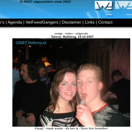
Al 45537 uitgaansfoto's sinds 2002!
o's
|
Agenda
|
VetFeestGangers
|
Disclaimer
|
Links
|
Contact
vorige
-
index
-
volgende
,
Takens
,
Balkbrug
,
15-12-2007
Klaag!
-
maak avatar
-
dit ben ik
-
Deze foto bestellen!