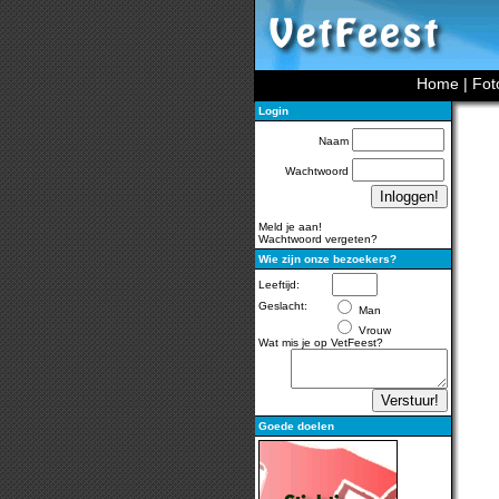
Home
|
Fot
Login
Naam
Wachtwoord
Meld je aan!
Wachtwoord vergeten?
Wie zijn onze bezoekers?
Leeftijd:
Geslacht:
Man
Vrouw
Wat mis je op VetFeest?
Goede doelen