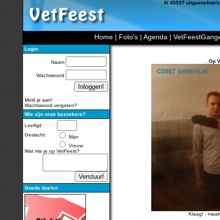
Al 45537 uitgaansfoto's
Home
|
Foto's
|
Agenda
|
VetFeestGang
Login
,
Op V
Naam
Wachtwoord
Meld je aan!
Wachtwoord vergeten?
Wie zijn onze bezoekers?
Leeftijd:
Geslacht:
Man
Vrouw
Wat mis je op VetFeest?
Goede doelen
Klaag!
-
maak