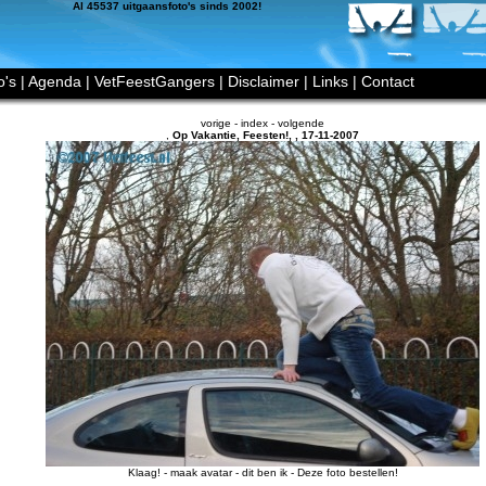
Al 45537 uitgaansfoto's sinds 2002!
o's
|
Agenda
|
VetFeestGangers
|
Disclaimer
|
Links
|
Contact
vorige
-
index
-
volgende
,
Op Vakantie, Feesten!
,
,
17-11-2007
Klaag!
-
maak avatar
-
dit ben ik
-
Deze foto bestellen!