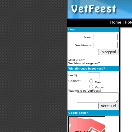
Home
|
Fot
Login
Naam
Wachtwoord
Meld je aan!
Wachtwoord vergeten?
Wie zijn onze bezoekers?
Leeftijd:
Geslacht:
Man
Vrouw
Wat mis je op VetFeest?
Goede doelen