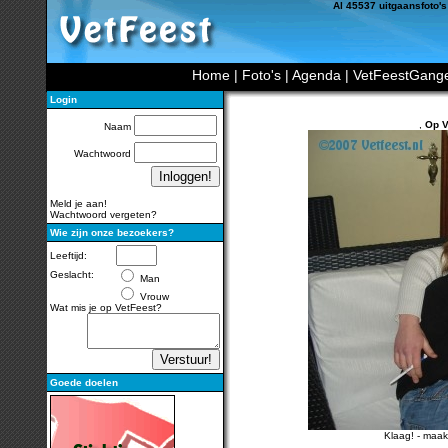
Al 45537 uitgaansfoto's
Home
|
Foto's
|
Agenda
|
VetFeestGang
Login
,
Op V
Naam
Wachtwoord
Meld je aan!
Wachtwoord vergeten?
Wie zijn onze bezoekers?
Leeftijd:
Geslacht:
Man
Vrouw
Wat mis je op VetFeest?
Goede doelen
Klaag!
-
maak