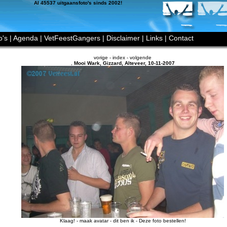
Al 45537 uitgaansfoto's sinds 2002!
o's
|
Agenda
|
VetFeestGangers
|
Disclaimer
|
Links
|
Contact
vorige
-
index
-
volgende
,
Mooi Wark, Gizzard
,
Alteveer
,
10-11-2007
Klaag!
-
maak avatar
-
dit ben ik
-
Deze foto bestellen!