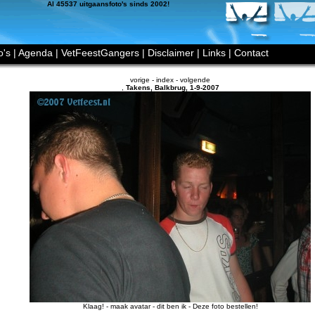
Al 45537 uitgaansfoto's sinds 2002!
o's
|
Agenda
|
VetFeestGangers
|
Disclaimer
|
Links
|
Contact
vorige
-
index
-
volgende
,
Takens
,
Balkbrug
,
1-9-2007
Klaag!
-
maak avatar
-
dit ben ik
-
Deze foto bestellen!