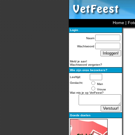
Home
|
Fot
Login
Naam
Wachtwoord
Meld je aan!
Wachtwoord vergeten?
Wie zijn onze bezoekers?
Leeftijd:
Geslacht:
Man
Vrouw
Wat mis je op VetFeest?
Goede doelen