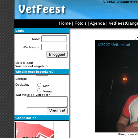
Al 45537 uitgaansfoto's
Home
|
Foto's
|
Agenda
|
VetFeestGang
Login
,
Naam
Wachtwoord
Meld je aan!
Wachtwoord vergeten?
Wie zijn onze bezoekers?
Leeftijd:
Geslacht:
Man
Vrouw
Wat mis je op VetFeest?
Goede doelen
Klaag!
-
maak