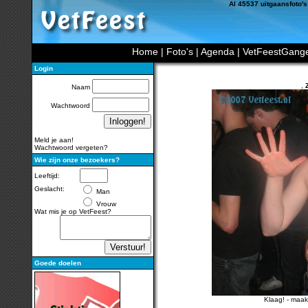
Al 45537 uitgaansfoto's
Home
|
Foto's
|
Agenda
|
VetFeestGang
Login
,
Naam
Wachtwoord
Meld je aan!
Wachtwoord vergeten?
Wie zijn onze bezoekers?
Leeftijd:
Geslacht:
Man
Vrouw
Wat mis je op VetFeest?
Goede doelen
Klaag!
-
maak