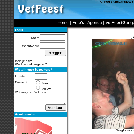
Al 45537 uitgaansfoto's
Home
|
Foto's
|
Agenda
|
VetFeestGang
Login
,
Naam
Wachtwoord
Meld je aan!
Wachtwoord vergeten?
Wie zijn onze bezoekers?
Leeftijd:
Geslacht:
Man
Vrouw
Wat mis je op VetFeest?
Goede doelen
Klaag!
-
maak