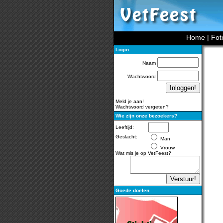
Home
|
Fot
Login
Naam
Wachtwoord
Meld je aan!
Wachtwoord vergeten?
Wie zijn onze bezoekers?
Leeftijd:
Geslacht:
Man
Vrouw
Wat mis je op VetFeest?
Goede doelen