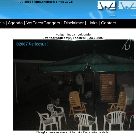
Al 45537 uitgaansfoto's sinds 2002!
o's
|
Agenda
|
VetFeestGangers
|
Disclaimer
|
Links
|
Contact
vorige
-
index
-
volgende
,
Verjaardagfeestje, Feesten!
,
,
24-6-2007
Klaag!
-
maak avatar
-
dit ben ik
-
Deze foto bestellen!