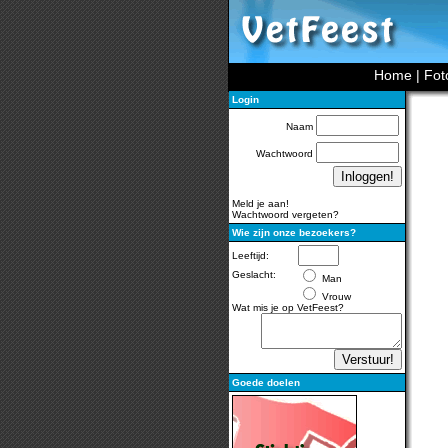
Home
|
Fot
Login
Naam
Wachtwoord
Meld je aan!
Wachtwoord vergeten?
Wie zijn onze bezoekers?
Leeftijd:
Geslacht:
Man
Vrouw
Wat mis je op VetFeest?
Goede doelen