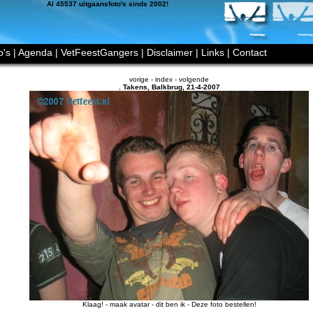
Al 45537 uitgaansfoto's sinds 2002!
o's
|
Agenda
|
VetFeestGangers
|
Disclaimer
|
Links
|
Contact
vorige
-
index
-
volgende
,
Takens
,
Balkbrug
,
21-4-2007
Klaag!
-
maak avatar
-
dit ben ik
-
Deze foto bestellen!