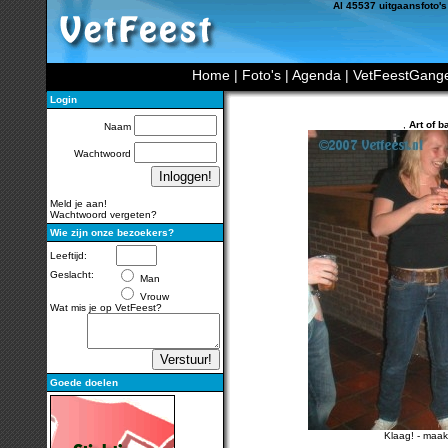
Al 45537 uitgaansfoto's
Home
|
Foto's
|
Agenda
|
VetFeestGang
Login
,
Art of b
Naam
Wachtwoord
Meld je aan!
Wachtwoord vergeten?
Wie zijn onze bezoekers?
Leeftijd:
Geslacht:
Man
Vrouw
Wat mis je op VetFeest?
Goede doelen
Klaag!
-
maak