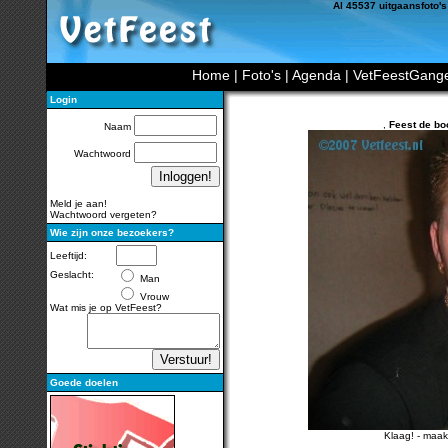
Al 45537 uitgaansfoto's
Home
|
Foto's
|
Agenda
|
VetFeestGang
Login
,
Feest de bo
Naam
Wachtwoord
Meld je aan!
Wachtwoord vergeten?
Wie zijn onze bezoekers?
Leeftijd:
Geslacht:
Man
Vrouw
Wat mis je op VetFeest?
Goede doelen
Klaag!
-
maak