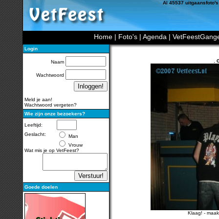
Al 45537 uitgaansfoto's
Home
|
Foto's
|
Agenda
|
VetFeestGang
Login
,
G
Naam
Wachtwoord
Meld je aan!
Wachtwoord vergeten?
Wie zijn onze bezoekers?
Leeftijd:
Geslacht:
Man
Vrouw
Wat mis je op VetFeest?
Goede doelen
Klaag!
-
maak