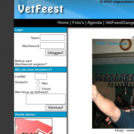
Al 45537 uitgaansfoto's
Home
|
Foto's
|
Agenda
|
VetFeestGang
Login
,
G
Naam
Wachtwoord
Meld je aan!
Wachtwoord vergeten?
Wie zijn onze bezoekers?
Leeftijd:
Geslacht:
Man
Vrouw
Wat mis je op VetFeest?
Goede doelen
Klaag!
-
maak