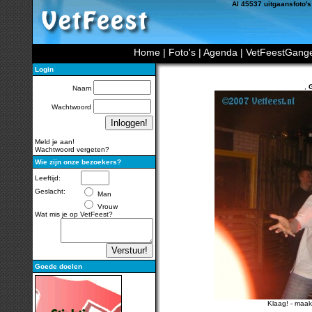
Al 45537 uitgaansfoto's
Home
|
Foto's
|
Agenda
|
VetFeestGang
Login
,
G
Naam
Wachtwoord
Meld je aan!
Wachtwoord vergeten?
Wie zijn onze bezoekers?
Leeftijd:
Geslacht:
Man
Vrouw
Wat mis je op VetFeest?
Goede doelen
Klaag!
-
maak