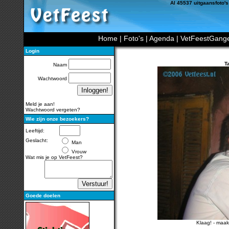
Al 45537 uitgaansfoto's
Home
|
Foto's
|
Agenda
|
VetFeestGang
Login
T
Naam
Wachtwoord
Meld je aan!
Wachtwoord vergeten?
Wie zijn onze bezoekers?
Leeftijd:
Geslacht:
Man
Vrouw
Wat mis je op VetFeest?
Goede doelen
Klaag!
-
maak