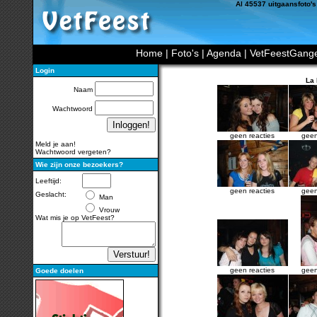
Al 45537 uitgaansfoto's
Home
|
Foto's
|
Agenda
|
VetFeestGang
Login
La 
Naam
Wachtwoord
geen reacties
geen
Meld je aan!
Wachtwoord vergeten?
Wie zijn onze bezoekers?
Leeftijd:
geen reacties
geen
Geslacht:
Man
Vrouw
Wat mis je op VetFeest?
geen reacties
geen
Goede doelen