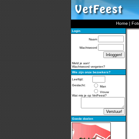
Home
|
Fot
Login
Naam
Wachtwoord
Meld je aan!
Wachtwoord vergeten?
Wie zijn onze bezoekers?
Leeftijd:
Geslacht:
Man
Vrouw
Wat mis je op VetFeest?
Goede doelen