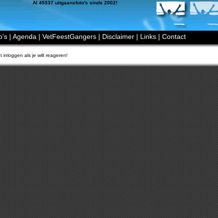
Al 45537 uitgaansfoto's sinds 2002!
o's
|
Agenda
|
VetFeestGangers
|
Disclaimer
|
Links
|
Contact
 inloggen als je wilt reageren!