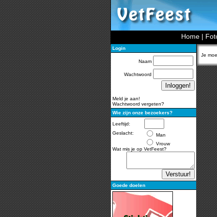
Home
|
Fot
Login
Je moet
Naam
Wachtwoord
Meld je aan!
Wachtwoord vergeten?
Wie zijn onze bezoekers?
Leeftijd:
Geslacht:
Man
Vrouw
Wat mis je op VetFeest?
Goede doelen