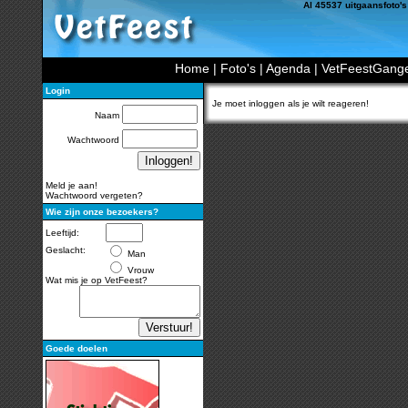
Al 45537 uitgaansfoto's
Home
|
Foto's
|
Agenda
|
VetFeestGang
Login
Je moet inloggen als je wilt reageren!
Naam
Wachtwoord
Meld je aan!
Wachtwoord vergeten?
Wie zijn onze bezoekers?
Leeftijd:
Geslacht:
Man
Vrouw
Wat mis je op VetFeest?
Goede doelen