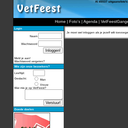
Al 45537 uitgaansfoto's
Home
|
Foto's
|
Agenda
|
VetFeestGang
Login
Je moet wel inloggen als je jezelf wilt toevoeg
Naam
Wachtwoord
Meld je aan!
Wachtwoord vergeten?
Wie zijn onze bezoekers?
Leeftijd:
Geslacht:
Man
Vrouw
Wat mis je op VetFeest?
Goede doelen